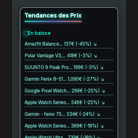
Tendances des Prix
En baisse
Amazfit Balance… 137€ (-45%) ↘
Polar Vantage V3,… 418€ (-3%) ↘
SUUNTO 9 Peak Pro… 199€ (-3%) ↘
Garmin Fenix 8–51… 1,090€ (-27%) ↘
Google Pixel Watch… 299€ (-25%) ↘
Apple Watch Series… 546€ (-25%) ↘
Garmin - fenix 7S… 534€ (-24%) ↘
Apple Watch Series… 369€ (-18%) ↘
Apple Watch Ultra… 739€ (-18%) ↘