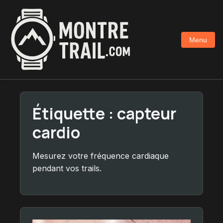
Aller
au
contenu
Menu
principal
Étiquette :
capteur
cardio
Mesurez votre fréquence cardiaque
pendant vos trails.