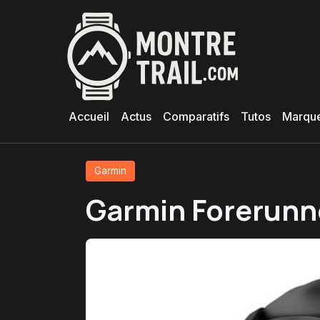
Aller
au
contenu
principal
Accueil
Actus
Comparatifs
Tutos
Marqu
Garmin
Garmin Forerunne