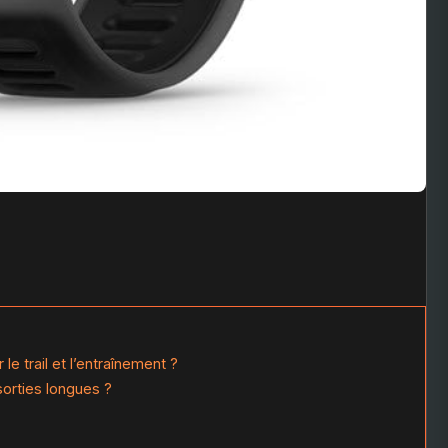
le trail et l’entraînement ?
sorties longues ?