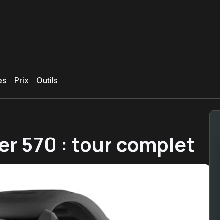
es
Prix
Outils
r 570 : tour complet