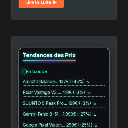
Lire la suite ▶︎
Tendances des Prix
En baisse
Amazfit Balance… 137€ (-45%) ↘
Polar Vantage V3,… 418€ (-3%) ↘
SUUNTO 9 Peak Pro… 199€ (-3%) ↘
Garmin Fenix 8–51… 1,090€ (-27%) ↘
Google Pixel Watch… 299€ (-25%) ↘