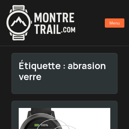
Aller
au
contenu
Menu
principal
Étiquette :
abrasion
verre