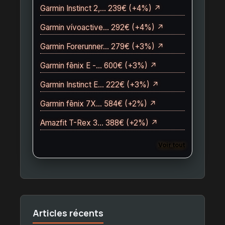
Garmin Instinct 2,… 239€ (+4%) ↗
Garmin vívoactive… 292€ (+4%) ↗
Garmin Forerunner… 279€ (+3%) ↗
Garmin fēnix E -… 600€ (+3%) ↗
Garmin Instinct E… 222€ (+3%) ↗
Garmin fēnix 7X… 584€ (+2%) ↗
Amazfit T-Rex 3… 388€ (+2%) ↗
Voir tout
Articles récents