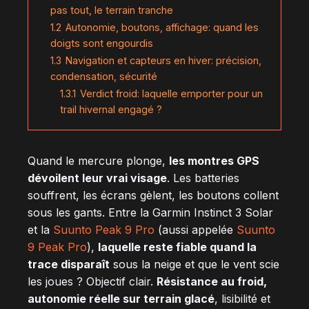
pas tout, le terrain tranche
1.2
Autonomie, boutons, affichage: quand les
doigts sont engourdis
1.3
Navigation et capteurs en hiver: précision,
condensation, sécurité
1.3.1
Verdict froid: laquelle emporter pour un
trail hivernal engagé ?
Quand le mercure plonge,
les montres GPS
dévoilent leur vrai visage
. Les batteries
souffrent, les écrans gèlent, les boutons collent
sous les gants. Entre la Garmin Instinct 3 Solar
et la
Suunto Peak 9 Pro
(aussi appelée
Suunto
9 Peak Pro
),
laquelle reste fiable quand la
trace disparaît
sous la neige et que le vent scie
les joues ? Objectif clair.
Résistance au froid,
autonomie réelle sur terrain glacé
, lisibilité et