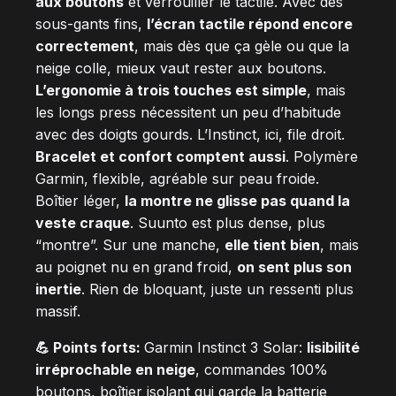
aux boutons
et verrouiller le tactile. Avec des
sous-gants fins,
l’écran tactile répond encore
correctement
, mais dès que ça gèle ou que la
neige colle, mieux vaut rester aux boutons.
L’ergonomie à trois touches est simple
, mais
les longs press nécessitent un peu d’habitude
avec des doigts gourds. L’Instinct, ici, file droit.
Bracelet et confort comptent aussi
. Polymère
Garmin, flexible, agréable sur peau froide.
Boîtier léger,
la montre ne glisse pas quand la
veste craque
. Suunto est plus dense, plus
“montre”. Sur une manche,
elle tient bien
, mais
au poignet nu en grand froid,
on sent plus son
inertie
. Rien de bloquant, juste un ressenti plus
massif.
💪 Points forts:
Garmin Instinct 3 Solar:
lisibilité
irréprochable en neige
, commandes 100%
boutons, boîtier isolant qui garde la batterie