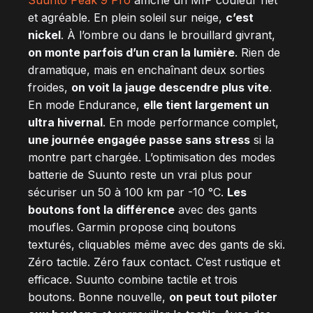
Suunto Peak 9 Pro
affiche un MIP couleur net
et agréable. En plein soleil sur neige,
c’est
nickel
. À l’ombre ou dans le brouillard givrant,
on monte parfois d’un cran la lumière
. Rien de
dramatique, mais en enchaînant deux sorties
froides,
on voit la jauge descendre plus vite
.
En mode Endurance,
elle tient largement un
ultra hivernal
. En mode performance complet,
une journée engagée passe sans stress
si la
montre part chargée. L’optimisation des modes
batterie de Suunto reste un vrai plus pour
sécuriser un 50 à 100 km par -10 °C.
Les
boutons font la différence
avec des gants
moufles. Garmin propose cinq boutons
texturés, cliquables même avec des gants de ski.
Zéro tactile. Zéro faux contact. C’est rustique et
efficace. Suunto combine tactile et trois
boutons. Bonne nouvelle,
on peut tout piloter