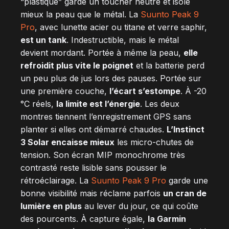
“plastique” garde un toucher neutre et isole
mieux la peau que le métal. La
Suunto Peak 9
Pro
, avec lunette acier ou titane et verre saphir,
est un tank
. Indestructible, mais le métal
devient mordant. Portée à même la peau,
elle
refroidit plus vite le poignet
et la batterie perd
un peu plus de jus lors des pauses. Portée sur
une première couche,
l’écart s’estompe
. À -20
°C réels,
la limite est l’énergie
. Les deux
montres tiennent l’enregistrement GPS sans
planter si elles ont démarré chaudes.
L’Instinct
3 Solar encaisse mieux
les micro-chutes de
tension. Son écran MIP monochrome très
contrasté reste lisible sans pousser le
rétroéclairage. La
Suunto Peak 9 Pro
garde une
bonne visibilité mais réclame parfois
un cran de
lumière en plus
au lever du jour, ce qui coûte
des pourcents. À capture égale,
la Garmin