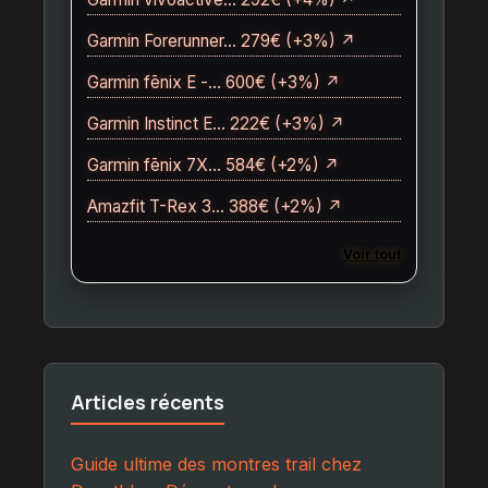
Garmin Forerunner… 279€ (+3%) ↗
Garmin fēnix E -… 600€ (+3%) ↗
Garmin Instinct E… 222€ (+3%) ↗
Garmin fēnix 7X… 584€ (+2%) ↗
Amazfit T-Rex 3… 388€ (+2%) ↗
Voir tout
Articles récents
Guide ultime des montres trail chez