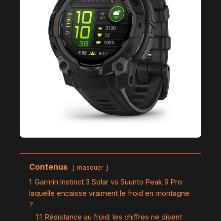
Contenus
masquer
1
Garmin Instinct 3 Solar vs Suunto Peak 9 Pro:
laquelle encaisse vraiment le froid en montagne
?
1.1
Résistance au froid: les chiffres ne disent