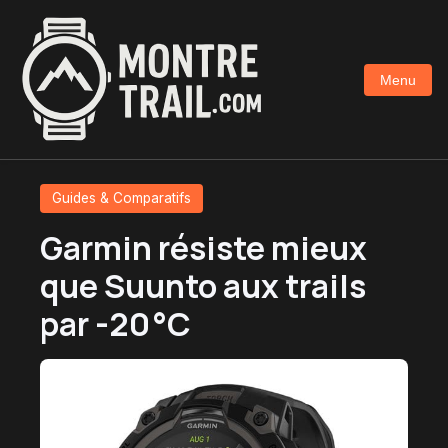
Aller
au
contenu
Menu
principal
Guides & Comparatifs
Garmin résiste mieux
que Suunto aux trails
par -20 °C