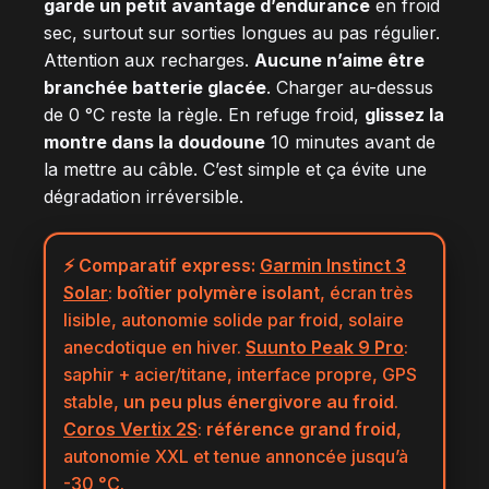
garde un petit avantage d’endurance
en froid
sec, surtout sur sorties longues au pas régulier.
Attention aux recharges.
Aucune n’aime être
branchée batterie glacée
. Charger au-dessus
de 0 °C reste la règle. En refuge froid,
glissez la
montre dans la doudoune
10 minutes avant de
la mettre au câble. C’est simple et ça évite une
dégradation irréversible.
⚡ Comparatif express:
Garmin Instinct 3
Solar
:
boîtier polymère isolant
, écran très
lisible, autonomie solide par froid, solaire
anecdotique en hiver.
Suunto Peak 9 Pro
:
saphir + acier/titane, interface propre, GPS
stable,
un peu plus énergivore au froid
.
Coros Vertix 2S
:
référence grand froid
,
autonomie XXL et tenue annoncée jusqu’à
-30 °C.