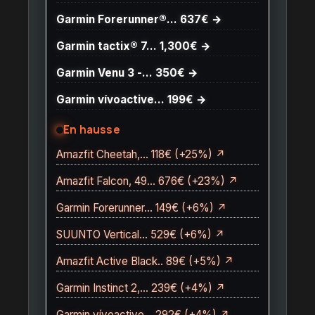
Garmin Forerunner®… 637€ →
Garmin tactix® 7… 1,300€ →
Garmin Venu 3 -… 350€ →
Garmin vívoactive… 199€ →
En hausse
Amazfit Cheetah,… 118€ (+25%) ↗
Amazfit Falcon, 49… 676€ (+23%) ↗
Garmin Forerunner… 149€ (+6%) ↗
SUUNTO Vertical… 529€ (+6%) ↗
Amazfit Active Black.. 89€ (+5%) ↗
Garmin Instinct 2,… 239€ (+4%) ↗
Garmin vívoactive… 292€ (+4%) ↗