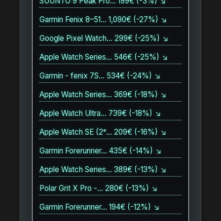
SUUNTO 9 Peak Pro… 199€ (-3%) ↘
Garmin Fenix 8–51… 1,090€ (-27%) ↘
Google Pixel Watch… 299€ (-25%) ↘
Apple Watch Series… 546€ (-25%) ↘
Garmin - fenix 7S… 534€ (-24%) ↘
Apple Watch Series… 369€ (-18%) ↘
Apple Watch Ultra… 739€ (-18%) ↘
Apple Watch SE (2ᵉ… 209€ (-16%) ↘
Garmin Forerunner… 435€ (-14%) ↘
Apple Watch Series… 389€ (-13%) ↘
Polar Grit X Pro -… 280€ (-13%) ↘
Garmin Forerunner… 194€ (-12%) ↘