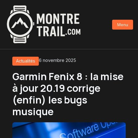
Aller
au
contenu
Menu
principal
6 novembre 2025
Actualités
Garmin Fenix 8 : la mise
à jour 20.19 corrige
(enfin) les bugs
musique