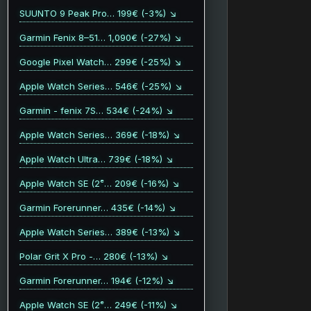
SUUNTO 9 Peak Pro… 199€ (-3%) ↘
Garmin Fenix 8–51… 1,090€ (-27%) ↘
Google Pixel Watch… 299€ (-25%) ↘
Apple Watch Series… 546€ (-25%) ↘
Garmin - fenix 7S… 534€ (-24%) ↘
Apple Watch Series… 369€ (-18%) ↘
Apple Watch Ultra… 739€ (-18%) ↘
Apple Watch SE (2ᵉ… 209€ (-16%) ↘
Garmin Forerunner… 435€ (-14%) ↘
Apple Watch Series… 389€ (-13%) ↘
Polar Grit X Pro -… 280€ (-13%) ↘
Garmin Forerunner… 194€ (-12%) ↘
Apple Watch SE (2ᵉ… 249€ (-11%) ↘