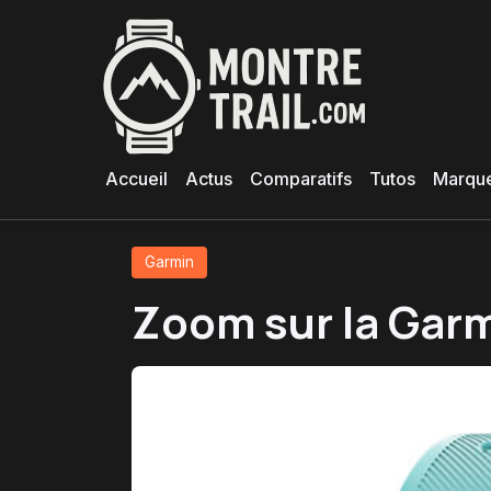
Aller
au
contenu
principal
Accueil
Actus
Comparatifs
Tutos
Marqu
Garmin
Zoom sur la Garm