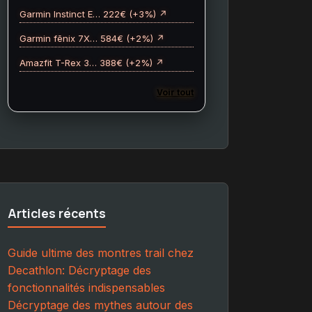
Garmin Instinct E… 222€ (+3%) ↗
Garmin fēnix 7X… 584€ (+2%) ↗
Amazfit T-Rex 3… 388€ (+2%) ↗
Voir tout
Articles récents
Guide ultime des montres trail chez
Decathlon: Décryptage des
fonctionnalités indispensables
Décryptage des mythes autour des