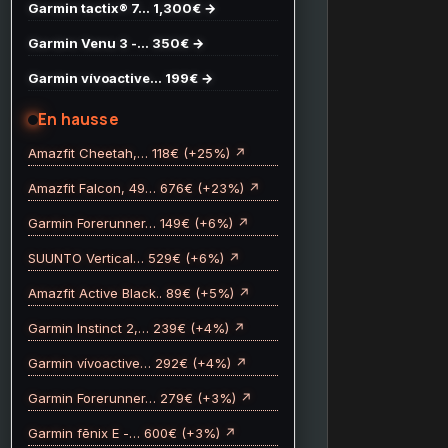
Garmin tactix® 7… 1,300€ →
Garmin Venu 3 -… 350€ →
Garmin vívoactive… 199€ →
En hausse
Amazfit Cheetah,… 118€ (+25%) ↗
Amazfit Falcon, 49… 676€ (+23%) ↗
Garmin Forerunner… 149€ (+6%) ↗
SUUNTO Vertical… 529€ (+6%) ↗
Amazfit Active Black.. 89€ (+5%) ↗
Garmin Instinct 2,… 239€ (+4%) ↗
Garmin vívoactive… 292€ (+4%) ↗
Garmin Forerunner… 279€ (+3%) ↗
Garmin fēnix E -… 600€ (+3%) ↗