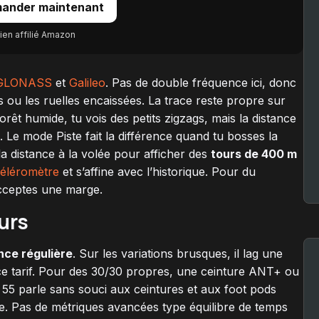
ander maintenant
ien affilié Amazon
GLONASS
et
Galileo
. Pas de double fréquence ici, donc
 ou les ruelles encaissées. La trace reste propre sur
rêt humide, tu vois des petits zigzags, mais la distance
e. Le mode Piste fait la différence quand tu bosses la
la distance à la volée pour afficher des
tours de 400 m
éléromètre
et s’affine avec l’historique. Pour du
 acceptes une marge.
urs
ce régulière
. Sur les variations brusques, il lag une
 ce tarif. Pour des 30/30 propres, une ceinture ANT+ ou
55 parle sans souci aux ceintures et aux foot pods
le. Pas de métriques avancées type équilibre de temps