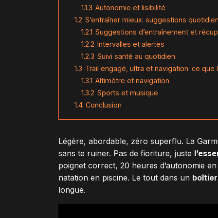
1.1.3
Autonomie et lisibilité
1.2
S’entraîner mieux: suggestions quotidien
1.2.1
Suggestions d’entraînement et récup
1.2.2
Intervalles et alertes
1.2.3
Suivi santé au quotidien
1.3
Trail engagé, ultra et navigation: ce que 
1.3.1
Altimètre et navigation
1.3.2
Sports et musique
1.4
Conclusion
Légère, abordable, zéro superflu. La Garmi
sans te ruiner. Pas de fioriture, juste
l’esse
poignet correct, 20 heures d’autonomie en e
natation en piscine. Le tout dans un
boîtie
longue.