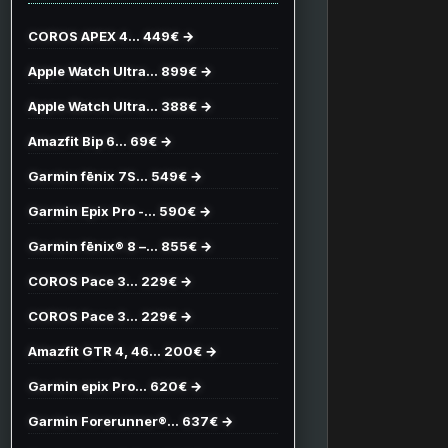
COROS APEX 4… 449€ →
Apple Watch Ultra… 899€ →
Apple Watch Ultra… 388€ →
Amazfit Bip 6… 69€ →
Garmin fēnix 7S… 549€ →
Garmin Epix Pro -… 590€ →
Garmin fēnix® 8 –… 855€ →
COROS Pace 3… 229€ →
COROS Pace 3… 229€ →
Amazfit GTR 4, 46… 200€ →
Garmin epix Pro… 620€ →
Garmin Forerunner®… 637€ →