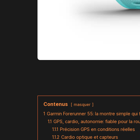
Contenus
masquer
1
Garmin Forerunner 55: la montre simple qui f
1.1
GPS, cardio, autonomie: fiable pour la rou
1.1.1
Précision GPS en conditions réelles
1.1.2
Cardio optique et capteurs