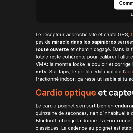
Comm
L
Le récepteur accroche vite et capte GPS,
pas de
miracle dans les sapinières
serrées
route ouverte
et chemin dégagé. Dans la fo
totale reste cohérente pour calibrer l’allur
VMA: la montre locke le couloir et corrige 
nets
. Sur tapis, le profil dédié exploite l’
acc
fractionné indoor, ça reste utilisable si tu
Cardio optique
et capte
Le cardio poignet s’en sort bien en
enduran
quinzaine de secondes, rien d’inhabituel à
Bluetooth change la donne. La Forerunner 
classiques. La cadence au poignet est stab