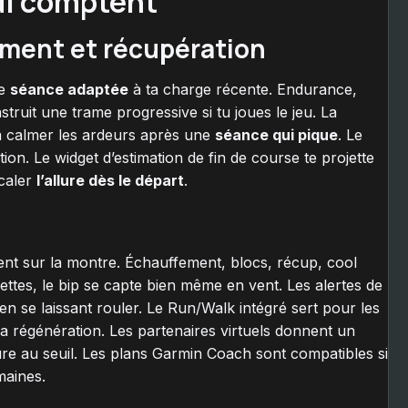
qui comptent
ment et récupération
ne
séance adaptée
à ta charge récente. Endurance,
truit une trame progressive si tu joues le jeu. La
 à calmer les ardeurs après une
séance qui pique
. Le
on. Le widget d’estimation de fin de course te projette
 caler
l’allure dès le départ
.
ment sur la montre. Échauffement, blocs, récup, cool
nettes, le bip se capte bien même en vent. Les alertes de
n se laissant rouler. Le Run/Walk intégré sert pour les
la régénération. Les partenaires virtuels donnent un
allure au seuil. Les plans Garmin Coach sont compatibles si
maines.