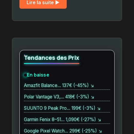
Lire la suite ▶︎
Tendances des Prix
En baisse
Amazfit Balance… 137€ (-45%) ↘
Polar Vantage V3,… 418€ (-3%) ↘
SUUNTO 9 Peak Pro… 199€ (-3%) ↘
Garmin Fenix 8–51… 1,090€ (-27%) ↘
Google Pixel Watch… 299€ (-25%) ↘