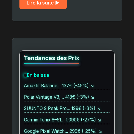
Lire la suite ▶︎
Tendances des Prix
En baisse
Amazfit Balance… 137€ (-45%) ↘
Polar Vantage V3,… 418€ (-3%) ↘
SUUNTO 9 Peak Pro… 199€ (-3%) ↘
Garmin Fenix 8–51… 1,090€ (-27%) ↘
Google Pixel Watch… 299€ (-25%) ↘