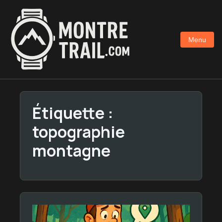
Aller
au
contenu
Menu
principal
Étiquette :
topographie
montagne