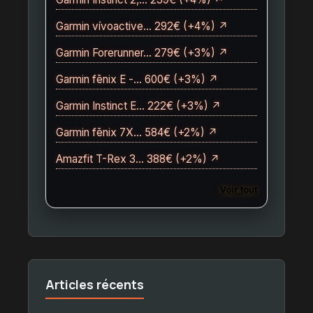
Garmin vívoactive… 292€ (+4%) ↗
Garmin Forerunner… 279€ (+3%) ↗
Garmin fēnix E -… 600€ (+3%) ↗
Garmin Instinct E… 222€ (+3%) ↗
Garmin fēnix 7X… 584€ (+2%) ↗
Amazfit T-Rex 3… 388€ (+2%) ↗
Voir tout
Articles récents