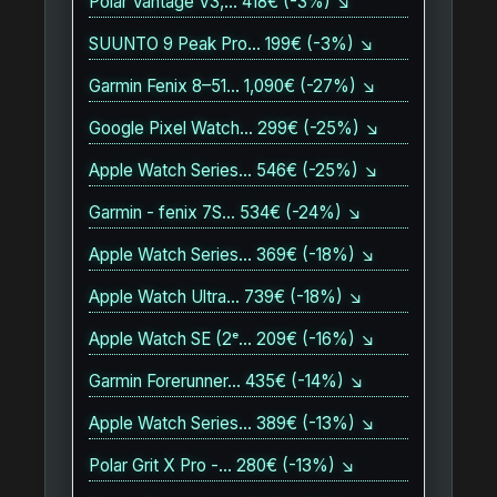
Polar Vantage V3,… 418€ (-3%) ↘
SUUNTO 9 Peak Pro… 199€ (-3%) ↘
Garmin Fenix 8–51… 1,090€ (-27%) ↘
Google Pixel Watch… 299€ (-25%) ↘
Apple Watch Series… 546€ (-25%) ↘
Garmin - fenix 7S… 534€ (-24%) ↘
Apple Watch Series… 369€ (-18%) ↘
Apple Watch Ultra… 739€ (-18%) ↘
Apple Watch SE (2ᵉ… 209€ (-16%) ↘
Garmin Forerunner… 435€ (-14%) ↘
Apple Watch Series… 389€ (-13%) ↘
Polar Grit X Pro -… 280€ (-13%) ↘