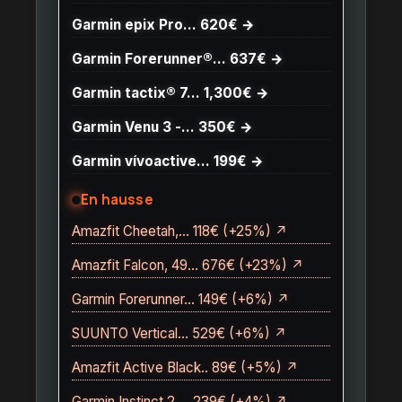
Garmin epix Pro… 620€ →
Garmin Forerunner®… 637€ →
Garmin tactix® 7… 1,300€ →
Garmin Venu 3 -… 350€ →
Garmin vívoactive… 199€ →
En hausse
Amazfit Cheetah,… 118€ (+25%) ↗
Amazfit Falcon, 49… 676€ (+23%) ↗
Garmin Forerunner… 149€ (+6%) ↗
SUUNTO Vertical… 529€ (+6%) ↗
Amazfit Active Black.. 89€ (+5%) ↗
Garmin Instinct 2,… 239€ (+4%) ↗