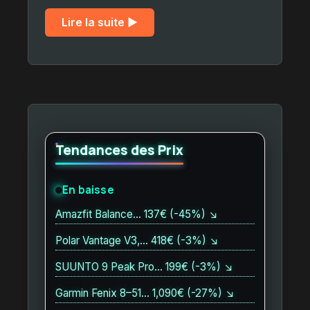
Lire la suite ▶︎
Tendances des Prix
En baisse
Amazfit Balance… 137€ (-45%) ↘
Polar Vantage V3,… 418€ (-3%) ↘
SUUNTO 9 Peak Pro… 199€ (-3%) ↘
Garmin Fenix 8–51… 1,090€ (-27%) ↘