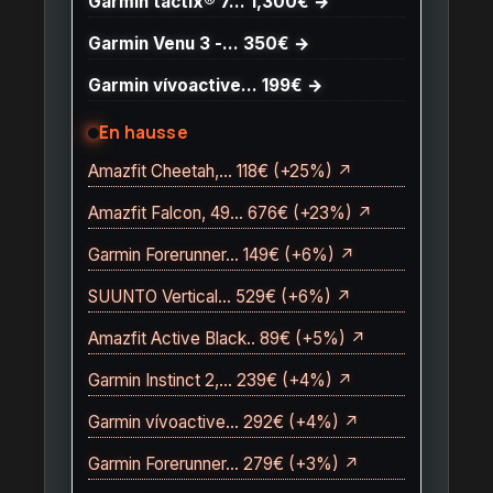
Garmin tactix® 7… 1,300€ →
Garmin Venu 3 -… 350€ →
Garmin vívoactive… 199€ →
En hausse
Amazfit Cheetah,… 118€ (+25%) ↗
Amazfit Falcon, 49… 676€ (+23%) ↗
Garmin Forerunner… 149€ (+6%) ↗
SUUNTO Vertical… 529€ (+6%) ↗
Amazfit Active Black.. 89€ (+5%) ↗
Garmin Instinct 2,… 239€ (+4%) ↗
Garmin vívoactive… 292€ (+4%) ↗
Garmin Forerunner… 279€ (+3%) ↗