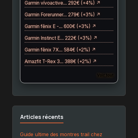
Garmin vívoactive… 292€ (+4%) ↗
Garmin Forerunner… 279€ (+3%) ↗
Garmin fēnix E -… 600€ (+3%) ↗
Garmin Instinct E… 222€ (+3%) ↗
Garmin fēnix 7X… 584€ (+2%) ↗
Amazfit T-Rex 3… 388€ (+2%) ↗
Voir tout
Articles récents
Guide ultime des montres trail chez