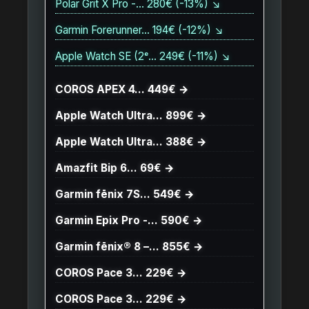
Polar Grit X Pro -… 280€ (-13%) ↘
Garmin Forerunner… 194€ (-12%) ↘
Apple Watch SE (2ᵉ… 249€ (-11%) ↘
COROS APEX 4… 449€ →
Apple Watch Ultra… 899€ →
Apple Watch Ultra… 388€ →
Amazfit Bip 6… 69€ →
Garmin fēnix 7S… 549€ →
Garmin Epix Pro -… 590€ →
Garmin fēnix® 8 –… 855€ →
COROS Pace 3… 229€ →
COROS Pace 3… 229€ →