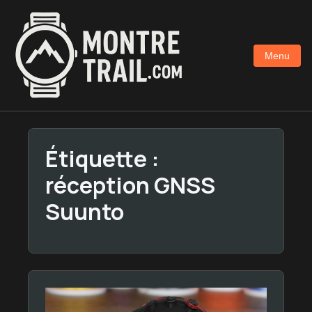
Aller
au
contenu
Menu
principal
Étiquette :
réception GNSS
Suunto