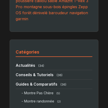
poussière
caillou
sable
Amazfit T-Rex 3
Pro
montagne
sous-bois
épingles
Zepp
OS
forêt
dénivelé
baroudeur
navigation
garmin
Catégories
Actualités
(34)
Conseils & Tutoriels
(36)
Guides & Comparatifs
(36)
- Montre Pas Chère
(5)
- Montre randonnée
(2)