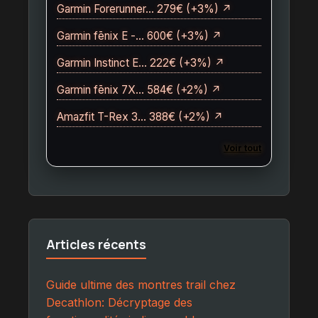
Garmin Forerunner… 279€ (+3%) ↗
Garmin fēnix E -… 600€ (+3%) ↗
Garmin Instinct E… 222€ (+3%) ↗
Garmin fēnix 7X… 584€ (+2%) ↗
Amazfit T-Rex 3… 388€ (+2%) ↗
Voir tout
Articles récents
Guide ultime des montres trail chez
Decathlon: Décryptage des