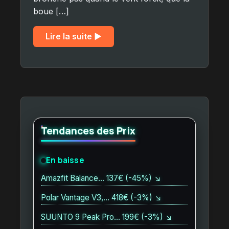
boue […]
Lire la suite ▶︎
Tendances des Prix
En baisse
Amazfit Balance… 137€ (-45%) ↘
Polar Vantage V3,… 418€ (-3%) ↘
SUUNTO 9 Peak Pro… 199€ (-3%) ↘