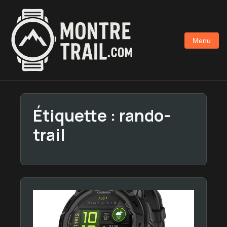
Aller
au
contenu
Menu
principal
Étiquette :
rando-
trail