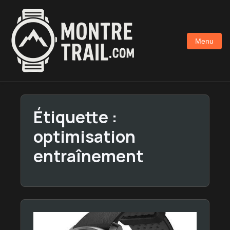
Aller
au
contenu
Menu
principal
Étiquette :
optimisation
entraînement