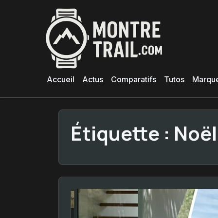
Aller
au
contenu
principal
Accueil
Actus
Comparatifs
Tutos
Marqu
Étiquette :
Noël