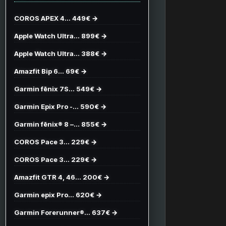
COROS APEX 4… 449€ →
Apple Watch Ultra… 899€ →
Apple Watch Ultra… 388€ →
Amazfit Bip 6… 69€ →
Garmin fēnix 7S… 549€ →
Garmin Epix Pro -… 590€ →
Garmin fēnix® 8 –… 855€ →
COROS Pace 3… 229€ →
COROS Pace 3… 229€ →
Amazfit GTR 4, 46… 200€ →
Garmin epix Pro… 620€ →
Garmin Forerunner®… 637€ →