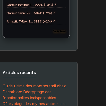
Garmin Instinct E… 222€ (+3%) ↗
Garmin fēnix 7X… 584€ (+2%) ↗
Amazfit T-Rex 3… 388€ (+2%) ↗
Voir tout
Articles récents
Guide ultime des montres trail chez
Decathlon: Décryptage des
fonctionnalités indispensables
Décryptage des mythes autour des