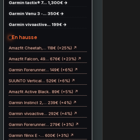
Garmin tactix® 7… 1,300€ →
Garmin Venu 3 -… 350€ →
Garmin vívoactive… 199€ →
En hausse
Amazfit Cheetah,… 118€ (+25%) ↗
Amazfit Falcon, 49… 676€ (+23%) ↗
Garmin Forerunner… 149€ (+6%) ↗
SUUNTO Vertical… 529€ (+6%) ↗
Amazfit Active Black.. 89€ (+5%) ↗
Garmin Instinct 2,… 239€ (+4%) ↗
Garmin vívoactive… 292€ (+4%) ↗
Garmin Forerunner… 279€ (+3%) ↗
Garmin fēnix E -… 600€ (+3%) ↗