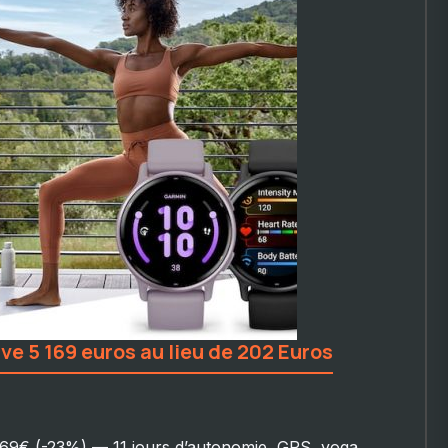
e 5 169 euros au lieu de 202 Euros
69€ (-23%) — 11 jours d’autonomie, GPS, yoga,