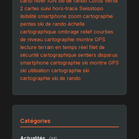
carto hiver
IGN ski de rando
Coros Vertix
2 cartes
suivi hors-trace
Swisstopo
lisibilité
smartphone zoom cartographie
pentes ski de rando
échelle
cartographique
ombrage relief
courbes
de niveau
cartographie montre GPS
lecture terrain en temps réel
filet de
sécurité cartographique
sentiers disparus
smartphone cartographie ski
montre GPS
ski
utilisation cartographie ski
cartographie ski de rando
Catégories
Actualités
(34)