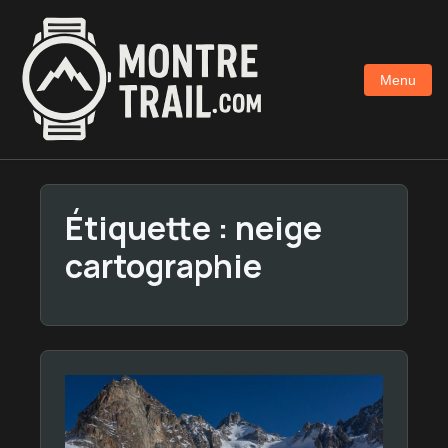
Aller
au
contenu
Menu
principal
Étiquette :
neige
cartographie