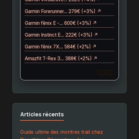
Garmin Forerunner… 279€ (+3%) ↗
Garmin fēnix E -… 600€ (+3%) ↗
Garmin Instinct E… 222€ (+3%) ↗
Garmin fēnix 7X… 584€ (+2%) ↗
Amazfit T-Rex 3… 388€ (+2%) ↗
Voir tout
Articles récents
Guide ultime des montres trail chez