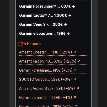
Garmin Forerunner®… 637€ →
Garmin tactix® 7… 1,300€ →
Garmin Venu 3 -… 350€ →
Garmin vívoactive… 199€ →
En hausse
Amazfit Cheetah,… 118€ (+25%) ↗
Amazfit Falcon, 49… 676€ (+23%) ↗
Garmin Forerunner… 149€ (+6%) ↗
SUUNTO Vertical… 529€ (+6%) ↗
Amazfit Active Black.. 89€ (+5%) ↗
Garmin Instinct 2,… 239€ (+4%) ↗
Garmin vívoactive… 292€ (+4%) ↗