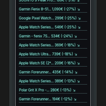
SUUNTO 9 Peak Pro… 199€ (-3%) ↘
Garmin Fenix 8–51… 1,090€ (-27%) ↘
Google Pixel Watch… 299€ (-25%) ↘
Apple Watch Series… 546€ (-25%) ↘
Garmin - fenix 7S… 534€ (-24%) ↘
Apple Watch Series… 369€ (-18%) ↘
Apple Watch Ultra… 739€ (-18%) ↘
Apple Watch SE (2ᵉ… 209€ (-16%) ↘
Garmin Forerunner… 435€ (-14%) ↘
Apple Watch Series… 389€ (-13%) ↘
Polar Grit X Pro -… 280€ (-13%) ↘
Garmin Forerunner… 194€ (-12%) ↘