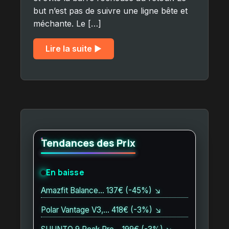
but n’est pas de suivre une ligne bête et
méchante. Le […]
Lire la suite ▶︎
Tendances des Prix
En baisse
Amazfit Balance… 137€ (-45%) ↘
Polar Vantage V3,… 418€ (-3%) ↘