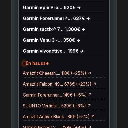
Garmin epix Pro… 620€ →
Garmin Forerunner®… 637€ →
Garmin tactix® 7… 1,300€ →
Garmin Venu 3 -… 350€ →
Garmin vívoactive… 199€ →
En hausse
Amazfit Cheetah,… 118€ (+25%) ↗
Amazfit Falcon, 49… 676€ (+23%) ↗
Garmin Forerunner… 149€ (+6%) ↗
SUUNTO Vertical… 529€ (+6%) ↗
Amazfit Active Black.. 89€ (+5%) ↗
Garmin Instinct 2,… 239€ (+4%) ↗