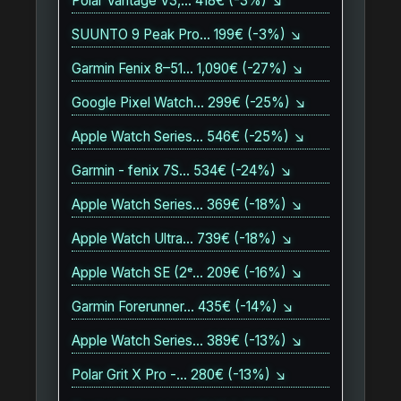
Polar Vantage V3,… 418€ (-3%) ↘
SUUNTO 9 Peak Pro… 199€ (-3%) ↘
Garmin Fenix 8–51… 1,090€ (-27%) ↘
Google Pixel Watch… 299€ (-25%) ↘
Apple Watch Series… 546€ (-25%) ↘
Garmin - fenix 7S… 534€ (-24%) ↘
Apple Watch Series… 369€ (-18%) ↘
Apple Watch Ultra… 739€ (-18%) ↘
Apple Watch SE (2ᵉ… 209€ (-16%) ↘
Garmin Forerunner… 435€ (-14%) ↘
Apple Watch Series… 389€ (-13%) ↘
Polar Grit X Pro -… 280€ (-13%) ↘