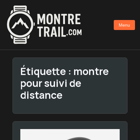
Aller
au
contenu
Menu
principal
Étiquette :
montre
pour suivi de
distance