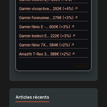
Garmin vívoactive… 292€ (+4%) ↗
Garmin Forerunner… 279€ (+3%) ↗
Garmin fēnix E -… 600€ (+3%) ↗
Garmin Instinct E… 222€ (+3%) ↗
Garmin fēnix 7X… 584€ (+2%) ↗
Amazfit T-Rex 3… 388€ (+2%) ↗
Voir tout
Articles récents