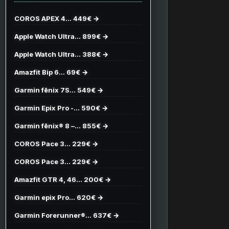
COROS APEX 4… 449€ →
Apple Watch Ultra… 899€ →
Apple Watch Ultra… 388€ →
Amazfit Bip 6… 69€ →
Garmin fēnix 7S… 549€ →
Garmin Epix Pro -… 590€ →
Garmin fēnix® 8 –… 855€ →
COROS Pace 3… 229€ →
COROS Pace 3… 229€ →
Amazfit GTR 4, 46… 200€ →
Garmin epix Pro… 620€ →
Garmin Forerunner®… 637€ →