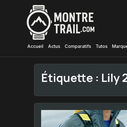
Aller
au
contenu
principal
Accueil
Actus
Comparatifs
Tutos
Marqu
Étiquette :
Lily 