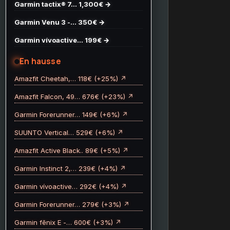
Garmin tactix® 7… 1,300€ →
Garmin Venu 3 -… 350€ →
Garmin vívoactive… 199€ →
En hausse
Amazfit Cheetah,… 118€ (+25%) ↗
Amazfit Falcon, 49… 676€ (+23%) ↗
Garmin Forerunner… 149€ (+6%) ↗
SUUNTO Vertical… 529€ (+6%) ↗
Amazfit Active Black.. 89€ (+5%) ↗
Garmin Instinct 2,… 239€ (+4%) ↗
Garmin vívoactive… 292€ (+4%) ↗
Garmin Forerunner… 279€ (+3%) ↗
Garmin fēnix E -… 600€ (+3%) ↗