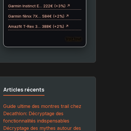
Garmin Instinct E… 222€ (+3%) ↗
Garmin fēnix 7X… 584€ (+2%) ↗
Amazfit T-Rex 3… 388€ (+2%) ↗
Voir tout
Articles récents
Guide ultime des montres trail chez
Decathlon: Décryptage des
fonctionnalités indispensables
Décryptage des mythes autour des