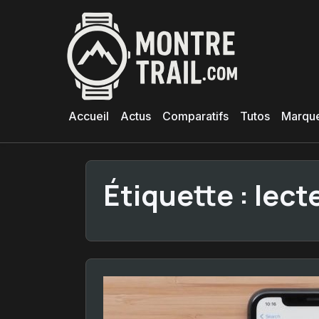
Aller
au
contenu
principal
Accueil
Actus
Comparatifs
Tutos
Marqu
Étiquette :
lect