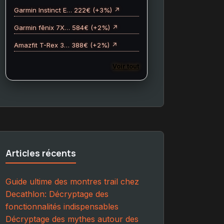
Garmin Instinct E… 222€ (+3%) ↗
Garmin fēnix 7X… 584€ (+2%) ↗
Amazfit T-Rex 3… 388€ (+2%) ↗
Voir tout
Articles récents
Guide ultime des montres trail chez
Decathlon: Décryptage des
fonctionnalités indispensables
Décryptage des mythes autour des