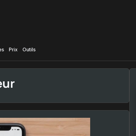
es
Prix
Outils
eur