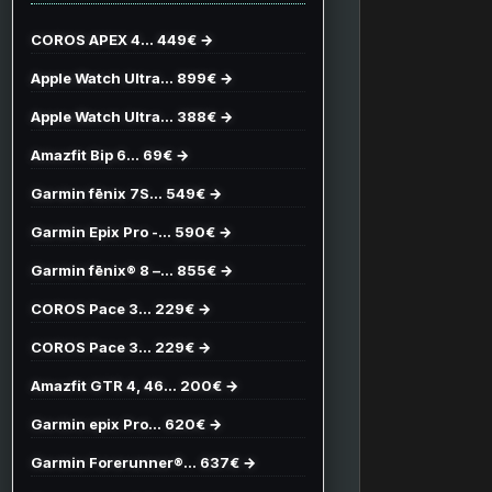
COROS APEX 4… 449€ →
Apple Watch Ultra… 899€ →
Apple Watch Ultra… 388€ →
Amazfit Bip 6… 69€ →
Garmin fēnix 7S… 549€ →
Garmin Epix Pro -… 590€ →
Garmin fēnix® 8 –… 855€ →
COROS Pace 3… 229€ →
COROS Pace 3… 229€ →
Amazfit GTR 4, 46… 200€ →
Garmin epix Pro… 620€ →
Garmin Forerunner®… 637€ →