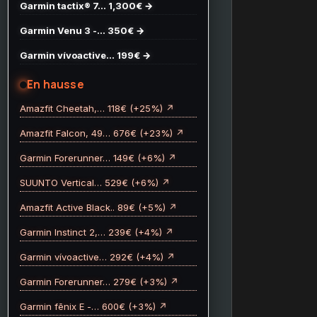
Garmin tactix® 7… 1,300€ →
Garmin Venu 3 -… 350€ →
Garmin vívoactive… 199€ →
En hausse
Amazfit Cheetah,… 118€ (+25%) ↗
Amazfit Falcon, 49… 676€ (+23%) ↗
Garmin Forerunner… 149€ (+6%) ↗
SUUNTO Vertical… 529€ (+6%) ↗
Amazfit Active Black.. 89€ (+5%) ↗
Garmin Instinct 2,… 239€ (+4%) ↗
Garmin vívoactive… 292€ (+4%) ↗
Garmin Forerunner… 279€ (+3%) ↗
Garmin fēnix E -… 600€ (+3%) ↗