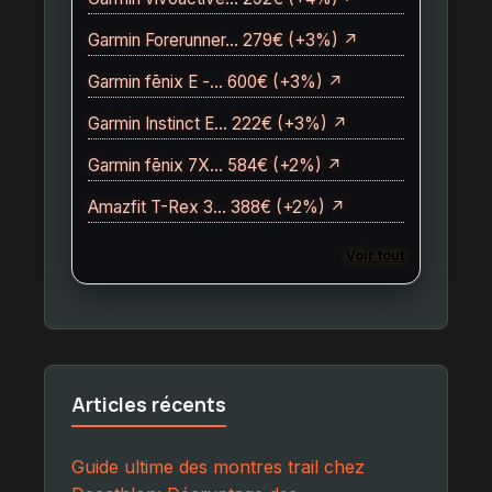
Garmin Forerunner… 279€ (+3%) ↗
Garmin fēnix E -… 600€ (+3%) ↗
Garmin Instinct E… 222€ (+3%) ↗
Garmin fēnix 7X… 584€ (+2%) ↗
Amazfit T-Rex 3… 388€ (+2%) ↗
Voir tout
Articles récents
Guide ultime des montres trail chez