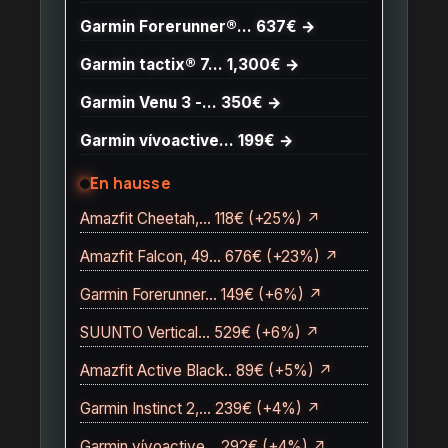
Garmin Forerunner®… 637€ →
Garmin tactix® 7… 1,300€ →
Garmin Venu 3 -… 350€ →
Garmin vívoactive… 199€ →
En hausse
Amazfit Cheetah,… 118€ (+25%) ↗
Amazfit Falcon, 49… 676€ (+23%) ↗
Garmin Forerunner… 149€ (+6%) ↗
SUUNTO Vertical… 529€ (+6%) ↗
Amazfit Active Black.. 89€ (+5%) ↗
Garmin Instinct 2,… 239€ (+4%) ↗
Garmin vívoactive… 292€ (+4%) ↗