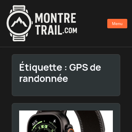
Aller
au
contenu
Menu
principal
Étiquette :
GPS de
randonnée