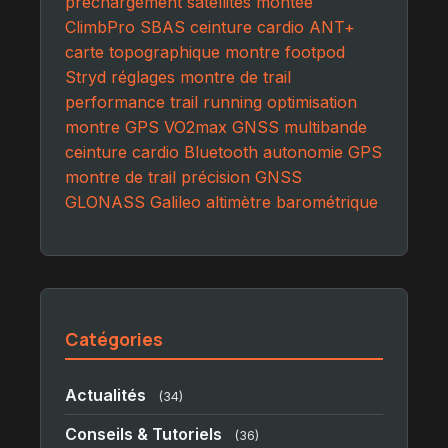
préchargement satellites
montée
ClimbPro
SBAS
ceinture cardio ANT+
carte topographique montre
footpod
Stryd
réglages montre de trail
performance trail running
optimisation
montre GPS
VO2max
GNSS multibande
ceinture cardio Bluetooth
autonomie GPS
montre de trail
précision GNSS
GLONASS
Galileo
altimètre barométrique
Catégories
Actualités
(34)
Conseils & Tutoriels
(36)