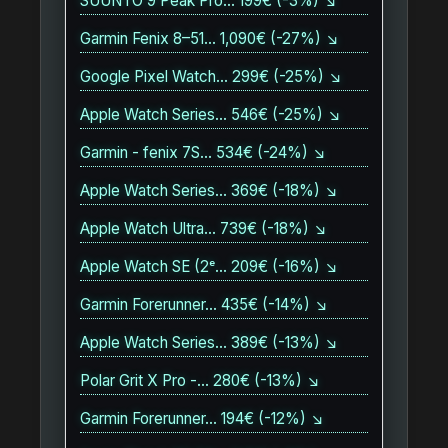
SUUNTO 9 Peak Pro… 199€ (-3%) ↘
Garmin Fenix 8–51… 1,090€ (-27%) ↘
Google Pixel Watch… 299€ (-25%) ↘
Apple Watch Series… 546€ (-25%) ↘
Garmin - fenix 7S… 534€ (-24%) ↘
Apple Watch Series… 369€ (-18%) ↘
Apple Watch Ultra… 739€ (-18%) ↘
Apple Watch SE (2ᵉ… 209€ (-16%) ↘
Garmin Forerunner… 435€ (-14%) ↘
Apple Watch Series… 389€ (-13%) ↘
Polar Grit X Pro -… 280€ (-13%) ↘
Garmin Forerunner… 194€ (-12%) ↘