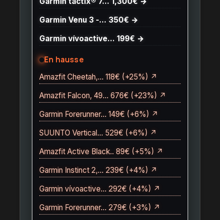
Garmin tactix® 7… 1,300€ →
Garmin Venu 3 -… 350€ →
Garmin vívoactive… 199€ →
En hausse
Amazfit Cheetah,… 118€ (+25%) ↗
Amazfit Falcon, 49… 676€ (+23%) ↗
Garmin Forerunner… 149€ (+6%) ↗
SUUNTO Vertical… 529€ (+6%) ↗
Amazfit Active Black.. 89€ (+5%) ↗
Garmin Instinct 2,… 239€ (+4%) ↗
Garmin vívoactive… 292€ (+4%) ↗
Garmin Forerunner… 279€ (+3%) ↗