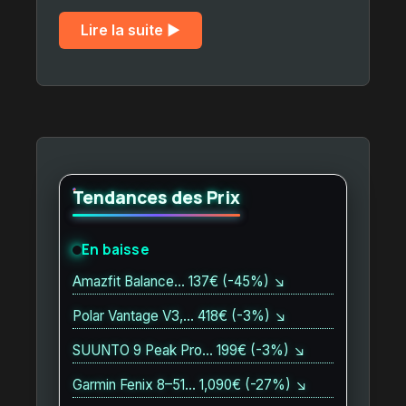
Lire la suite ▶︎
Tendances des Prix
En baisse
Amazfit Balance… 137€ (-45%) ↘
Polar Vantage V3,… 418€ (-3%) ↘
SUUNTO 9 Peak Pro… 199€ (-3%) ↘
Garmin Fenix 8–51… 1,090€ (-27%) ↘