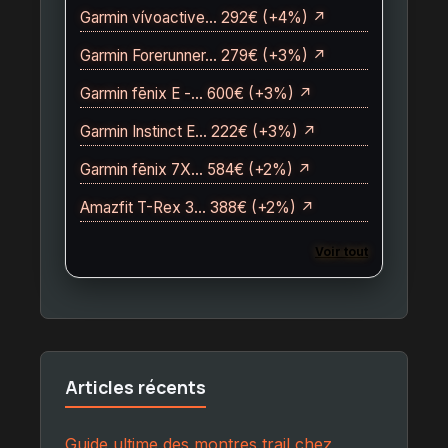
Garmin vívoactive… 292€ (+4%) ↗
Garmin Forerunner… 279€ (+3%) ↗
Garmin fēnix E -… 600€ (+3%) ↗
Garmin Instinct E… 222€ (+3%) ↗
Garmin fēnix 7X… 584€ (+2%) ↗
Amazfit T-Rex 3… 388€ (+2%) ↗
Voir tout
Articles récents
Guide ultime des montres trail chez