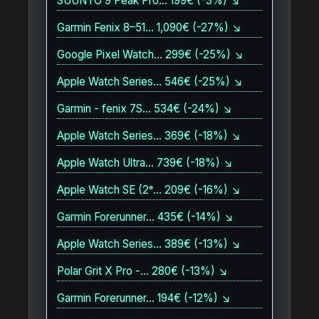
SUUNTO 9 Peak Pro… 199€ (-3%) ↘
Garmin Fenix 8–51… 1,090€ (-27%) ↘
Google Pixel Watch… 299€ (-25%) ↘
Apple Watch Series… 546€ (-25%) ↘
Garmin - fenix 7S… 534€ (-24%) ↘
Apple Watch Series… 369€ (-18%) ↘
Apple Watch Ultra… 739€ (-18%) ↘
Apple Watch SE (2ᵉ… 209€ (-16%) ↘
Garmin Forerunner… 435€ (-14%) ↘
Apple Watch Series… 389€ (-13%) ↘
Polar Grit X Pro -… 280€ (-13%) ↘
Garmin Forerunner… 194€ (-12%) ↘