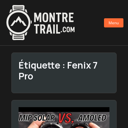
Aller
au
contenu
Menu
principal
Étiquette :
Fenix 7
Pro