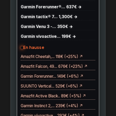
Garmin Forerunner®… 637€ →
Garmin tactix® 7… 1,300€ →
Garmin Venu 3 -… 350€ →
Garmin vívoactive… 199€ →
En hausse
Amazfit Cheetah,… 118€ (+25%) ↗
Amazfit Falcon, 49… 676€ (+23%) ↗
Garmin Forerunner… 149€ (+6%) ↗
SUUNTO Vertical… 529€ (+6%) ↗
Amazfit Active Black.. 89€ (+5%) ↗
Garmin Instinct 2,… 239€ (+4%) ↗
Garmin vívoactive… 292€ (+4%) ↗