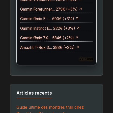
Garmin Forerunner… 279€ (+3%) ↗
Garmin fēnix E -… 600€ (+3%) ↗
Garmin Instinct E… 222€ (+3%) ↗
Garmin fēnix 7X… 584€ (+2%) ↗
Amazfit T-Rex 3… 388€ (+2%) ↗
Voir tout
Articles récents
Guide ultime des montres trail chez