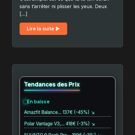
sans t’arrêter ni plisser les yeux. Deux
[…]
Lire la suite ▶︎
Tendances des Prix
En baisse
Amazfit Balance… 137€ (-45%) ↘
Polar Vantage V3,… 418€ (-3%) ↘