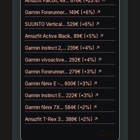
Amazfit Falcon, 49… 676€ (+23%) ↗
Garmin Forerunner… 149€ (+6%) ↗
SUUNTO Vertical… 529€ (+6%) ↗
Amazfit Active Black.. 89€ (+5%) ↗
Garmin Instinct 2,… 239€ (+4%) ↗
Garmin vívoactive… 292€ (+4%) ↗
Garmin Forerunner… 279€ (+3%) ↗
Garmin fēnix E -… 600€ (+3%) ↗
Garmin Instinct E… 222€ (+3%) ↗
Garmin fēnix 7X… 584€ (+2%) ↗
Amazfit T-Rex 3… 388€ (+2%) ↗
Voir tout