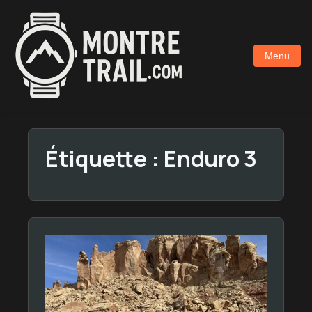
Aller
au
contenu
Menu
principal
Étiquette :
Enduro 3