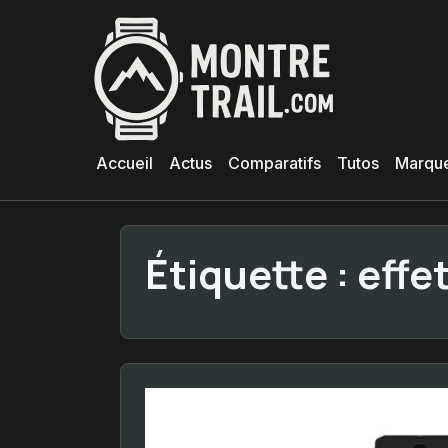
Aller
au
contenu
principal
Accueil
Actus
Comparatifs
Tutos
Marqu
Étiquette :
effet