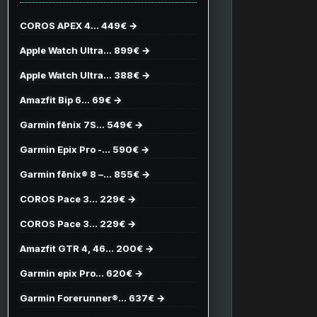
COROS APEX 4… 449€ →
Apple Watch Ultra… 899€ →
Apple Watch Ultra… 388€ →
Amazfit Bip 6… 69€ →
Garmin fēnix 7S… 549€ →
Garmin Epix Pro -… 590€ →
Garmin fēnix® 8 –… 855€ →
COROS Pace 3… 229€ →
COROS Pace 3… 229€ →
Amazfit GTR 4, 46… 200€ →
Garmin epix Pro… 620€ →
Garmin Forerunner®… 637€ →