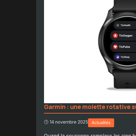
Garmin : une molette rotative s
🕒 14 novembre 2025
Actualités
Quand la couronne remplace les cinq bo