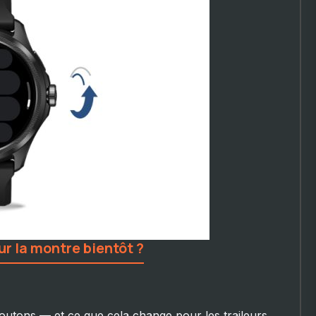
ur la montre bientôt ?
utons — et ce que cela change pour les traileurs