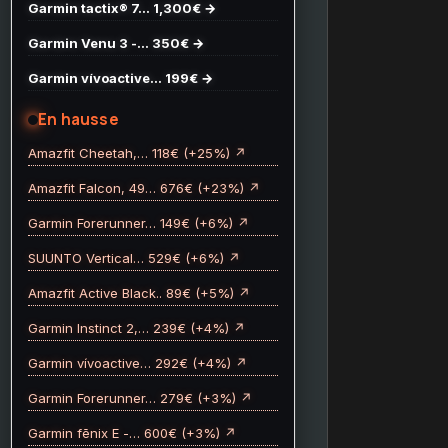
Garmin tactix® 7… 1,300€ →
Garmin Venu 3 -… 350€ →
Garmin vívoactive… 199€ →
En hausse
Amazfit Cheetah,… 118€ (+25%) ↗
Amazfit Falcon, 49… 676€ (+23%) ↗
Garmin Forerunner… 149€ (+6%) ↗
SUUNTO Vertical… 529€ (+6%) ↗
Amazfit Active Black.. 89€ (+5%) ↗
Garmin Instinct 2,… 239€ (+4%) ↗
Garmin vívoactive… 292€ (+4%) ↗
Garmin Forerunner… 279€ (+3%) ↗
Garmin fēnix E -… 600€ (+3%) ↗