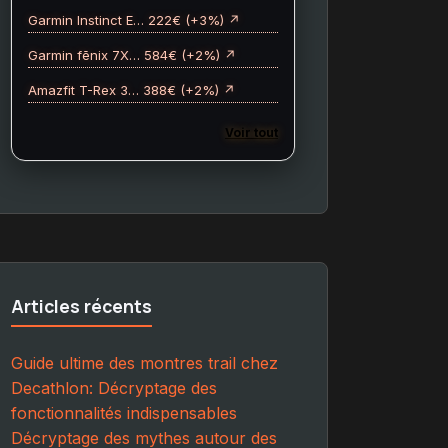
Garmin Instinct E… 222€ (+3%) ↗
Garmin fēnix 7X… 584€ (+2%) ↗
Amazfit T-Rex 3… 388€ (+2%) ↗
Voir tout
Articles récents
Guide ultime des montres trail chez
Decathlon: Décryptage des
fonctionnalités indispensables
Décryptage des mythes autour des