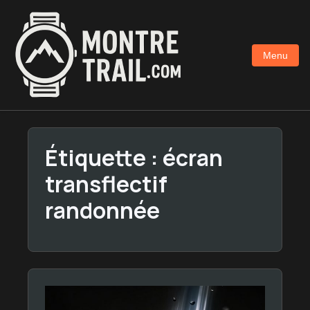
Aller
au
contenu
Menu
principal
Étiquette :
écran
transflectif
randonnée