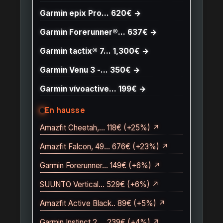
Garmin epix Pro… 620€ →
Garmin Forerunner®… 637€ →
Garmin tactix® 7… 1,300€ →
Garmin Venu 3 -… 350€ →
Garmin vívoactive… 199€ →
En hausse
Amazfit Cheetah,… 118€ (+25%) ↗
Amazfit Falcon, 49… 676€ (+23%) ↗
Garmin Forerunner… 149€ (+6%) ↗
SUUNTO Vertical… 529€ (+6%) ↗
Amazfit Active Black.. 89€ (+5%) ↗
Garmin Instinct 2,… 239€ (+4%) ↗