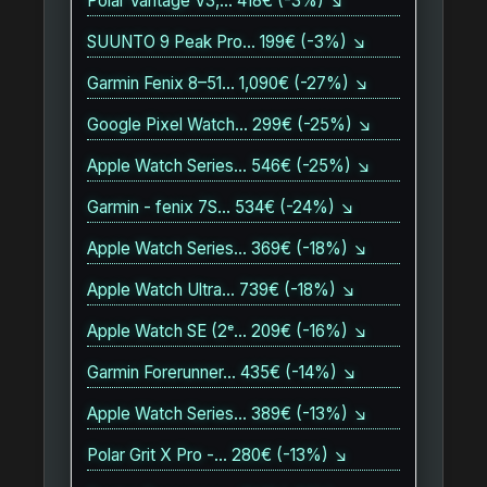
Polar Vantage V3,… 418€ (-3%) ↘
SUUNTO 9 Peak Pro… 199€ (-3%) ↘
Garmin Fenix 8–51… 1,090€ (-27%) ↘
Google Pixel Watch… 299€ (-25%) ↘
Apple Watch Series… 546€ (-25%) ↘
Garmin - fenix 7S… 534€ (-24%) ↘
Apple Watch Series… 369€ (-18%) ↘
Apple Watch Ultra… 739€ (-18%) ↘
Apple Watch SE (2ᵉ… 209€ (-16%) ↘
Garmin Forerunner… 435€ (-14%) ↘
Apple Watch Series… 389€ (-13%) ↘
Polar Grit X Pro -… 280€ (-13%) ↘