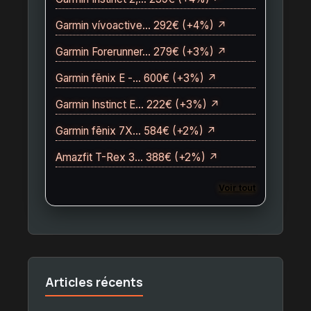
Garmin vívoactive… 292€ (+4%) ↗
Garmin Forerunner… 279€ (+3%) ↗
Garmin fēnix E -… 600€ (+3%) ↗
Garmin Instinct E… 222€ (+3%) ↗
Garmin fēnix 7X… 584€ (+2%) ↗
Amazfit T-Rex 3… 388€ (+2%) ↗
Voir tout
Articles récents