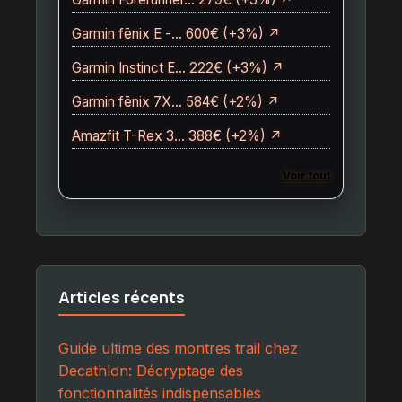
Garmin fēnix E -… 600€ (+3%) ↗
Garmin Instinct E… 222€ (+3%) ↗
Garmin fēnix 7X… 584€ (+2%) ↗
Amazfit T-Rex 3… 388€ (+2%) ↗
Voir tout
Articles récents
Guide ultime des montres trail chez
Decathlon: Décryptage des
fonctionnalités indispensables