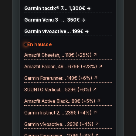
Garmin tactix® 7… 1,300€ →
Garmin Venu 3 -… 350€ →
Garmin vívoactive… 199€ →
En hausse
Amazfit Cheetah,… 118€ (+25%) ↗
Amazfit Falcon, 49… 676€ (+23%) ↗
Garmin Forerunner… 149€ (+6%) ↗
SUUNTO Vertical… 529€ (+6%) ↗
Amazfit Active Black.. 89€ (+5%) ↗
Garmin Instinct 2,… 239€ (+4%) ↗
Garmin vívoactive… 292€ (+4%) ↗
Garmin Forerunner… 279€ (+3%) ↗