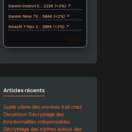
Garmin Instinct E… 222€ (+3%) ↗
Garmin fēnix 7X… 584€ (+2%) ↗
Amazfit T-Rex 3… 388€ (+2%) ↗
Voir tout
Articles récents
Guide ultime des montres trail chez
Decathlon: Décryptage des
fonctionnalités indispensables
Décryptage des mythes autour des