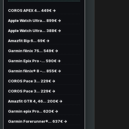
COROS APEX 4… 449€ →
Apple Watch Ultra… 899€ →
Apple Watch Ultra… 388€ →
Amazfit Bip 6… 69€ →
Garmin fēnix 7S… 549€ →
Garmin Epix Pro -… 590€ →
Garmin fēnix® 8 –… 855€ →
COROS Pace 3… 229€ →
COROS Pace 3… 229€ →
Amazfit GTR 4, 46… 200€ →
Garmin epix Pro… 620€ →
Garmin Forerunner®… 637€ →