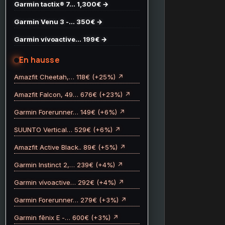
Garmin tactix® 7… 1,300€ →
Garmin Venu 3 -… 350€ →
Garmin vívoactive… 199€ →
En hausse
Amazfit Cheetah,… 118€ (+25%) ↗
Amazfit Falcon, 49… 676€ (+23%) ↗
Garmin Forerunner… 149€ (+6%) ↗
SUUNTO Vertical… 529€ (+6%) ↗
Amazfit Active Black.. 89€ (+5%) ↗
Garmin Instinct 2,… 239€ (+4%) ↗
Garmin vívoactive… 292€ (+4%) ↗
Garmin Forerunner… 279€ (+3%) ↗
Garmin fēnix E -… 600€ (+3%) ↗