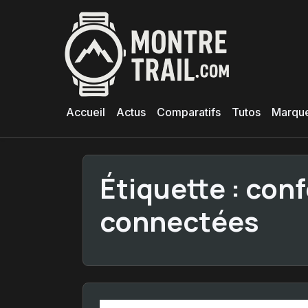
Aller
au
contenu
principal
Accueil
Actus
Comparatifs
Tutos
Marqu
Étiquette :
conf
connectées