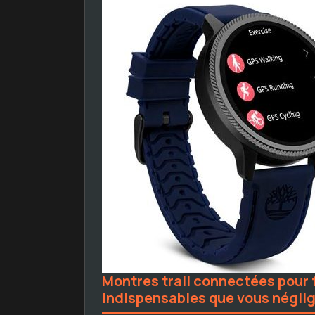
Montres trail connectées pour 
indispensables que vous néglig