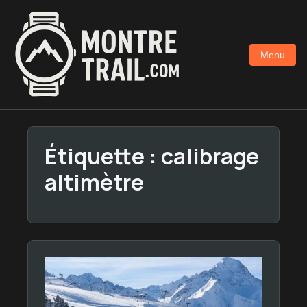
Aller
au
contenu
Menu
principal
Étiquette :
calibrage
altimètre