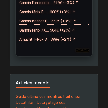
Garmin Forerunner… 279€ (+3%) ↗
Garmin fēnix E -… 600€ (+3%) ↗
Garmin Instinct E… 222€ (+3%) ↗
Garmin fēnix 7X… 584€ (+2%) ↗
Amazfit T-Rex 3… 388€ (+2%) ↗
Voir tout
Articles récents
Guide ultime des montres trail chez
Decathlon: Décryptage des