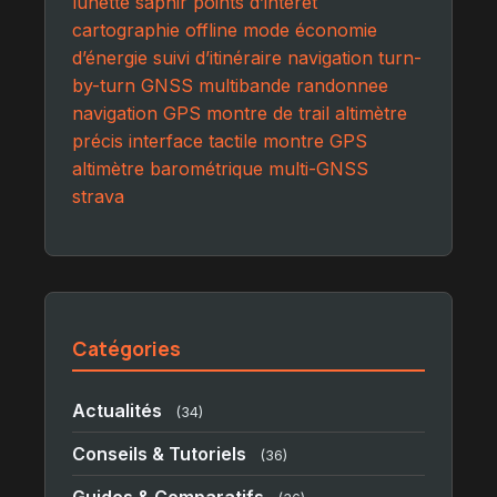
lunette saphir
points d’intérêt
cartographie offline
mode économie
d’énergie
suivi d’itinéraire
navigation turn-
by-turn
GNSS multibande
randonnee
navigation GPS
montre de trail
altimètre
précis
interface tactile
montre GPS
altimètre barométrique
multi-GNSS
strava
Catégories
Actualités
(34)
Conseils & Tutoriels
(36)
Guides & Comparatifs