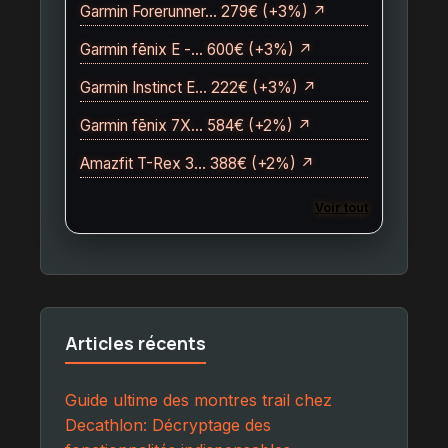
Garmin Forerunner… 279€ (+3%) ↗
Garmin fēnix E -… 600€ (+3%) ↗
Garmin Instinct E… 222€ (+3%) ↗
Garmin fēnix 7X… 584€ (+2%) ↗
Amazfit T-Rex 3… 388€ (+2%) ↗
Voir tout
Articles récents
Guide ultime des montres trail chez
Decathlon: Décryptage des