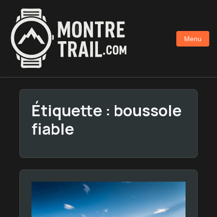
Aller
au
contenu
Menu
principal
Étiquette :
boussole
fiable