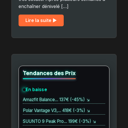
enchaîner dénivelé […]
Lire la suite ▶︎
Tendances des Prix
En baisse
Amazfit Balance… 137€ (-45%) ↘
Polar Vantage V3,… 418€ (-3%) ↘
SUUNTO 9 Peak Pro… 199€ (-3%) ↘