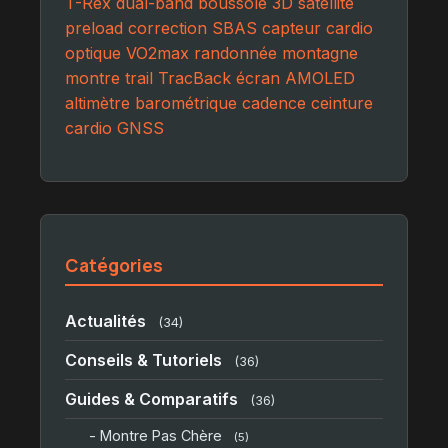
T-Rex
dual-band
boussole 3D
satellite
preload
correction SBAS
capteur cardio
optique
VO2max
randonnée montagne
montre trail
TracBack
écran AMOLED
altimètre barométrique
cadence
ceinture
cardio
GNSS
Catégories
Actualités
(34)
Conseils & Tutoriels
(36)
Guides & Comparatifs
(36)
- Montre Pas Chère
(5)