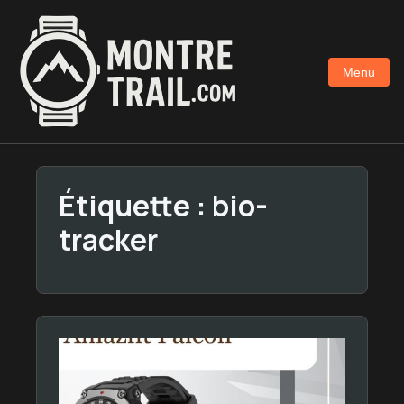
Aller
au
contenu
Menu
principal
Étiquette :
bio-
tracker