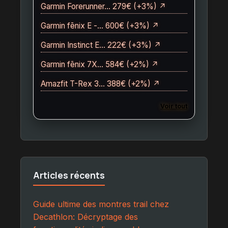
Garmin Forerunner… 279€ (+3%) ↗
Garmin fēnix E -… 600€ (+3%) ↗
Garmin Instinct E… 222€ (+3%) ↗
Garmin fēnix 7X… 584€ (+2%) ↗
Amazfit T-Rex 3… 388€ (+2%) ↗
Voir tout
Articles récents
Guide ultime des montres trail chez
Decathlon: Décryptage des