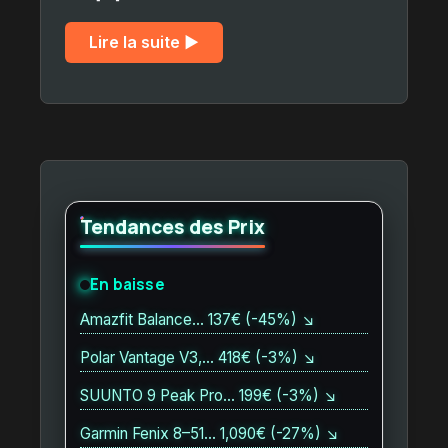
Lire la suite ▶︎
Tendances des Prix
En baisse
Amazfit Balance… 137€ (-45%) ↘
Polar Vantage V3,… 418€ (-3%) ↘
SUUNTO 9 Peak Pro… 199€ (-3%) ↘
Garmin Fenix 8–51… 1,090€ (-27%) ↘