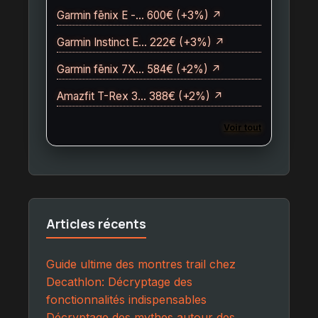
Garmin fēnix E -… 600€ (+3%) ↗
Garmin Instinct E… 222€ (+3%) ↗
Garmin fēnix 7X… 584€ (+2%) ↗
Amazfit T-Rex 3… 388€ (+2%) ↗
Voir tout
Articles récents
Guide ultime des montres trail chez
Decathlon: Décryptage des
fonctionnalités indispensables
Décryptage des mythes autour des