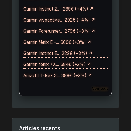
Garmin Instinct 2,… 239€ (+4%) ↗
Garmin vívoactive… 292€ (+4%) ↗
Garmin Forerunner… 279€ (+3%) ↗
Garmin fēnix E -… 600€ (+3%) ↗
Garmin Instinct E… 222€ (+3%) ↗
Garmin fēnix 7X… 584€ (+2%) ↗
Amazfit T-Rex 3… 388€ (+2%) ↗
Voir tout
Articles récents