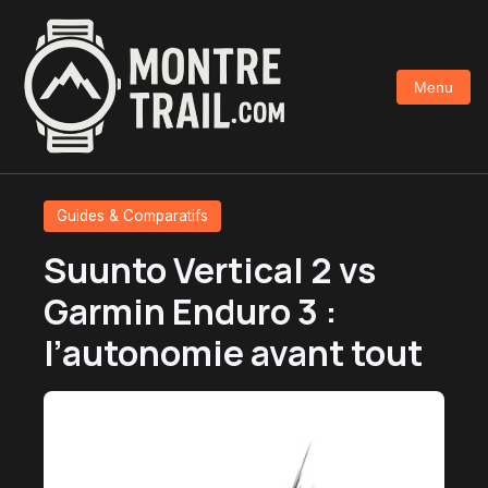
Aller
au
contenu
Menu
principal
Guides & Comparatifs
Suunto Vertical 2 vs
Garmin Enduro 3 :
l’autonomie avant tout