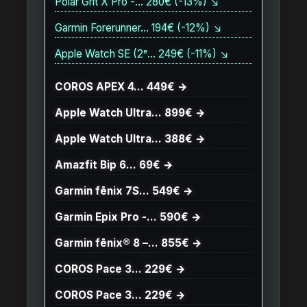
Polar Grit X Pro -… 280€ (-13%) ↘
Garmin Forerunner… 194€ (-12%) ↘
Apple Watch SE (2ᵉ… 249€ (-11%) ↘
COROS APEX 4… 449€ →
Apple Watch Ultra… 899€ →
Apple Watch Ultra… 388€ →
Amazfit Bip 6… 69€ →
Garmin fēnix 7S… 549€ →
Garmin Epix Pro -… 590€ →
Garmin fēnix® 8 –… 855€ →
COROS Pace 3… 229€ →
COROS Pace 3… 229€ →