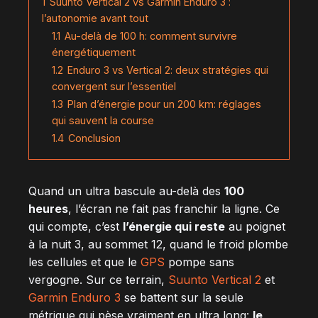
1
Suunto Vertical 2 vs Garmin Enduro 3 :
l’autonomie avant tout
1.1
Au-delà de 100 h: comment survivre
énergétiquement
1.2
Enduro 3 vs Vertical 2: deux stratégies qui
convergent sur l’essentiel
1.3
Plan d’énergie pour un 200 km: réglages
qui sauvent la course
1.4
Conclusion
Quand un ultra bascule au-delà des
100
heures
, l’écran ne fait pas franchir la ligne. Ce
qui compte, c’est
l’énergie qui reste
au poignet
à la nuit 3, au sommet 12, quand le froid plombe
les cellules et que le
GPS
pompe sans
vergogne. Sur ce terrain,
Suunto Vertical 2
et
Garmin Enduro 3
se battent sur la seule
métrique qui pèse vraiment en ultra long:
le