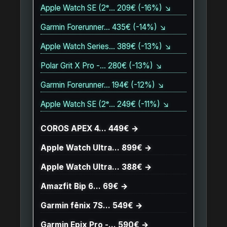
Apple Watch SE (2ᵉ… 209€ (-16%) ↘
Garmin Forerunner… 435€ (-14%) ↘
Apple Watch Series… 389€ (-13%) ↘
Polar Grit X Pro -… 280€ (-13%) ↘
Garmin Forerunner… 194€ (-12%) ↘
Apple Watch SE (2ᵉ… 249€ (-11%) ↘
COROS APEX 4… 449€ →
Apple Watch Ultra… 899€ →
Apple Watch Ultra… 388€ →
Amazfit Bip 6… 69€ →
Garmin fēnix 7S… 549€ →
Garmin Epix Pro -… 590€ →