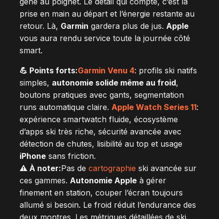
gêne au poignet. Le détail qui compte, c’est la
prise en main au départ et l’énergie restante au
retour. Là,
Garmin
gardera plus de jus.
Apple
vous aura rendu service toute la journée côté
smart.
💪 Points forts:
Garmin Venu 4
: profils ski natifs
simples,
autonomie solide même au froid
,
boutons pratiques avec gants, segmentation
runs automatique claire.
Apple Watch Series 11
:
expérience smartwatch fluide, écosystème
d’apps ski très riche, sécurité avancée avec
détection de chutes, lisibilité au top et usage
iPhone
sans friction.
⚠️ À noter:
Pas de
cartographie
ski avancée sur
ces gammes.
Autonomie Apple
à gérer
finement en station, couper l’écran toujours
allumé si besoin. Le froid réduit l’endurance des
deux montres. Les métriques détaillées de ski