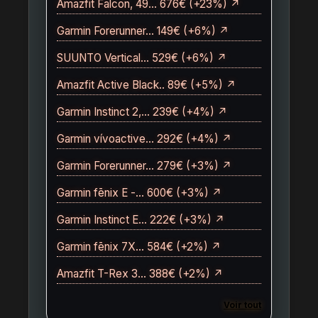
Amazfit Falcon, 49… 676€ (+23%) ↗
Garmin Forerunner… 149€ (+6%) ↗
SUUNTO Vertical… 529€ (+6%) ↗
Amazfit Active Black.. 89€ (+5%) ↗
Garmin Instinct 2,… 239€ (+4%) ↗
Garmin vívoactive… 292€ (+4%) ↗
Garmin Forerunner… 279€ (+3%) ↗
Garmin fēnix E -… 600€ (+3%) ↗
Garmin Instinct E… 222€ (+3%) ↗
Garmin fēnix 7X… 584€ (+2%) ↗
Amazfit T-Rex 3… 388€ (+2%) ↗
Voir tout