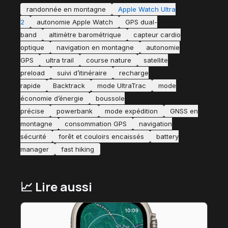
randonnée en montagne
Apple Watch Ultra
2
autonomie Apple Watch
GPS dual-
band
altimètre barométrique
capteur cardio
optique
navigation en montagne
autonomie
GPS
ultra trail
course nature
satellite
preload
suivi d’itinéraire
recharge
rapide
Backtrack
mode UltraTrac
mode
économie d’énergie
boussole
précise
powerbank
mode expédition
GNSS en
montagne
consommation GPS
navigation
sécurité
forêt et couloirs encaissés
battery
manager
fast hiking
📈 Lire aussi