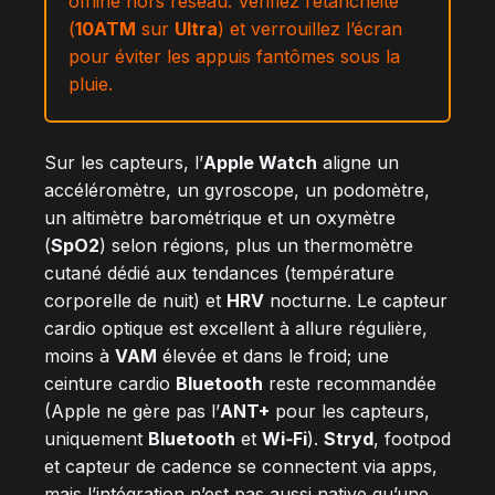
offline hors réseau. Vérifiez l’étanchéité
(
10ATM
sur
Ultra
) et verrouillez l’écran
pour éviter les appuis fantômes sous la
pluie.
Sur les capteurs, l’
Apple Watch
aligne un
accéléromètre, un gyroscope, un podomètre,
un altimètre barométrique et un oxymètre
(
SpO2
) selon régions, plus un thermomètre
cutané dédié aux tendances (température
corporelle de nuit) et
HRV
nocturne. Le capteur
cardio optique est excellent à allure régulière,
moins à
VAM
élevée et dans le froid; une
ceinture cardio
Bluetooth
reste recommandée
(Apple ne gère pas l’
ANT+
pour les capteurs,
uniquement
Bluetooth
et
Wi‑Fi
).
Stryd
, footpod
et capteur de cadence se connectent via apps,
mais l’intégration n’est pas aussi native qu’une