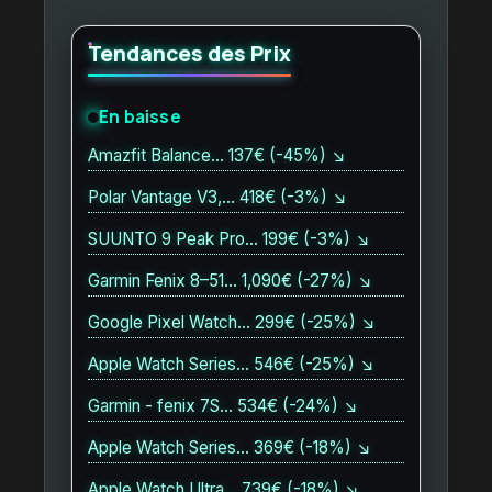
Tendances des Prix
En baisse
Amazfit Balance… 137€ (-45%) ↘
Polar Vantage V3,… 418€ (-3%) ↘
SUUNTO 9 Peak Pro… 199€ (-3%) ↘
Garmin Fenix 8–51… 1,090€ (-27%) ↘
Google Pixel Watch… 299€ (-25%) ↘
Apple Watch Series… 546€ (-25%) ↘
Garmin - fenix 7S… 534€ (-24%) ↘
Apple Watch Series… 369€ (-18%) ↘
Apple Watch Ultra… 739€ (-18%) ↘