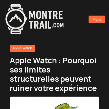
Aller
au
contenu
Menu
principal
Apple Watch
Apple Watch : Pourquoi
ses limites
structurelles peuvent
ruiner votre expérience