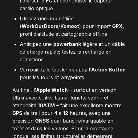
fiabiliser la
FC
et économiser le capteur
cardio optique
Utilisez une app dédiée
(
WorkOutDoors
/
Komoot
) pour import
GPX
,
profil d’altitude et cartographie offline
Anticipez une
powerbank
légère et un câble
de charge rapide; testez la recharge en
conditions
Verrouillez le tactile; mappez l’
Action Button
pour les tours et waypoints
Au final, l’
Apple Watch
– surtout en version
Ultra
avec boîtier titane, lunette saphir et
étanchéité
10ATM
– fait une excellente montre
GPS
de trail pour
4
à
12
heures, avec une
précision
GNSS
dual-band remarquable en
forêt et dans les vallons. Pour la montagne
longue, ses limites structurelles demeurent: